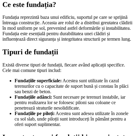
Ce este fundația?
Fundația reprezintă baza unui edificiu, suportul pe care se sprijină
întreaga construcție. Aceasta are rolul de a distribui greutatea clădirii
în mod uniform pe sol, prevenind astfel deformările și instabilitatea.
Fundația este esențială pentru durabilitatea unei clădiri și
influențează direct siguranța și integritatea structurii pe termen lung.
Tipuri de fundații
Există diverse tipuri de fundații, fiecare având aplicații specifice.
Cele mai comune tipuri includ:
Fundațiile superficiale:
Acestea sunt utilizate în cazul
terenurilor cu o capacitate de suport bună și constau în plăci
sau benzi de beton.
Fundațiile adânci:
Sunt necesare pe terenuri instabile, iar
pentru realizarea lor se folosesc piloni sau coloane ce
penetrează straturile nesolidificate.
Fundațiile pe piloți:
Acestea sunt adesea utilizate în zonele
cu sol slab, unde piloții sunt introduceți în pământ pentru a
oferi suport suplimentar.