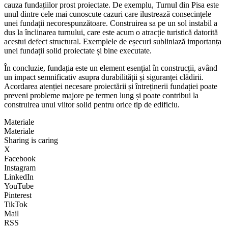
cauza fundațiilor prost proiectate. De exemplu, Turnul din Pisa este
unul dintre cele mai cunoscute cazuri care ilustrează consecințele
unei fundații necorespunzătoare. Construirea sa pe un sol instabil a
dus la înclinarea turnului, care este acum o atracție turistică datorită
acestui defect structural. Exemplele de eșecuri subliniază importanța
unei fundații solid proiectate și bine executate.
În concluzie, fundația este un element esențial în construcții, având
un impact semnificativ asupra durabilității și siguranței clădirii.
Acordarea atenției necesare proiectării și întreținerii fundației poate
preveni probleme majore pe termen lung și poate contribui la
construirea unui viitor solid pentru orice tip de edificiu.
Materiale
Materiale
Sharing is caring
X
Facebook
Instagram
LinkedIn
YouTube
Pinterest
TikTok
Mail
RSS