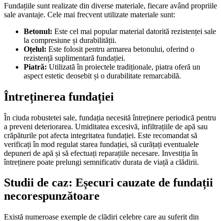
Fundațiile sunt realizate din diverse materiale, fiecare având propriile
sale avantaje. Cele mai frecvent utilizate materiale sunt:
Betonul:
Este cel mai popular material datorită rezistenței sale
la compresiune și durabilității.
Oțelul:
Este folosit pentru armarea betonului, oferind o
rezistență suplimentară fundației.
Piatră:
Utilizată în proiectele tradiționale, piatra oferă un
aspect estetic deosebit și o durabilitate remarcabilă.
Întreținerea fundației
În ciuda robustetei sale, fundația necesită întreținere periodică pentru
a preveni deteriorarea. Umiditatea excesivă, infiltrațiile de apă sau
crăpăturile pot afecta integritatea fundației. Este recomandat să
verificați în mod regulat starea fundației, să curățați eventualele
depuneri de apă și să efectuați reparațiile necesare. Investiția în
întreținere poate prelungi semnificativ durata de viață a clădirii.
Studii de caz: Eșecuri cauzate de fundații
necorespunzătoare
Există numeroase exemple de clădiri celebre care au suferit din