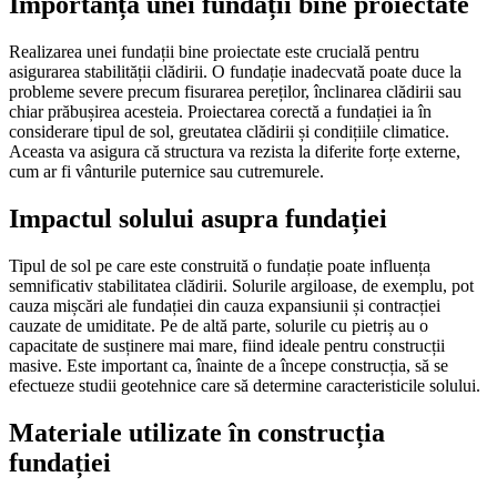
Importanța unei fundații bine proiectate
Realizarea unei fundații bine proiectate este crucială pentru
asigurarea stabilității clădirii. O fundație inadecvată poate duce la
probleme severe precum fisurarea pereților, înclinarea clădirii sau
chiar prăbușirea acesteia. Proiectarea corectă a fundației ia în
considerare tipul de sol, greutatea clădirii și condițiile climatice.
Aceasta va asigura că structura va rezista la diferite forțe externe,
cum ar fi vânturile puternice sau cutremurele.
Impactul solului asupra fundației
Tipul de sol pe care este construită o fundație poate influența
semnificativ stabilitatea clădirii. Solurile argiloase, de exemplu, pot
cauza mișcări ale fundației din cauza expansiunii și contracției
cauzate de umiditate. Pe de altă parte, solurile cu pietriș au o
capacitate de susținere mai mare, fiind ideale pentru construcții
masive. Este important ca, înainte de a începe construcția, să se
efectueze studii geotehnice care să determine caracteristicile solului.
Materiale utilizate în construcția
fundației